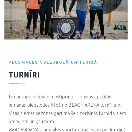
PLUDMALES VOLEJBOLĀ UN TENISĀ
TURNĪRI
Izmantojiet izdevību nostiprināt treniņos apgūtās
iemaņas piedaloties kādā no BEACH ARENA turnīriem.
Visas ziemas sezonas garumā šeit norisinās turnīri visiem
līmeņiem un gaumēm.
BEACH ARENA
pludmales sporta klubā esam piedomājuši