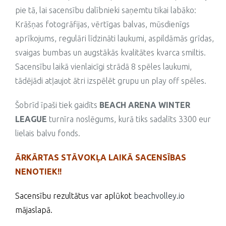
pie tā, lai sacensību dalībnieki saņemtu tikai labāko:
Krāšņas fotogrāfijas, vērtīgas balvas, mūsdienīgs
aprīkojums, regulāri līdzināti laukumi, aspildāmās grīdas,
svaigas bumbas un augstākās kvalitātes kvarca smiltis.
Sacensību laikā vienlaicīgi strādā 8 spēles laukumi,
tādējādi atļaujot ātri izspēlēt grupu un play off spēles.
Šobrīd īpaši tiek gaidīts
BEACH ARENA WINTER
LEAGUE
turnīra noslēgums, kurā tiks sadalīts 3300 eur
lielais balvu fonds.
ĀRKĀRTAS STĀVOKĻA LAIKĀ SACENSĪBAS
NENOTIEK!!
Sacensību rezultātus var aplūkot
beachvolley.io
mājaslapā.